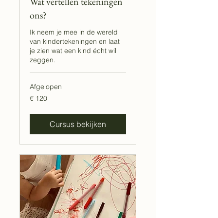
Wat vertellen tekeningen
ons?
Ik neem je mee in de wereld
van kindertekeningen en laat
je zien wat een kind écht wil
zeggen.
Afgelopen
120
€ 120
euro
Cursus bekijken