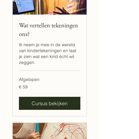
Wat vertellen tekeningen
ons?
Ik neem je mee in de wereld
van kindertekeningen en laat
je zien wat een kind écht wil
zeggen.
Afgelopen
59
€ 59
euro
Cursus bekijken