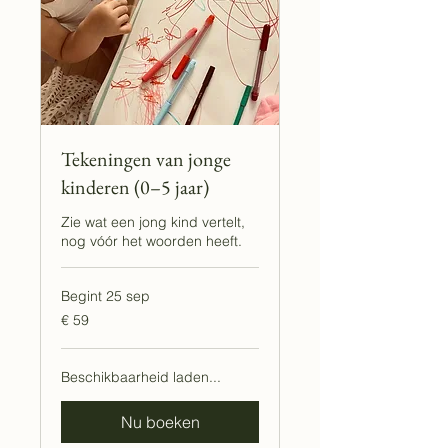
Tekeningen van jonge
kinderen (0–5 jaar)
Zie wat een jong kind vertelt,
nog vóór het woorden heeft.
Begint 25 sep
59
€ 59
euro
Beschikbaarheid laden...
Nu boeken