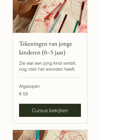
Tekeningen van jonge
kinderen (0–5 jaar)
Zie wat een jong kind vertelt,
nog vóór het woorden heeft.
Afgelopen
59
€ 59
euro
Cursus bekijken