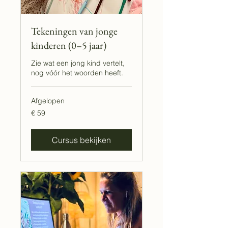
Tekeningen van jonge
kinderen (0–5 jaar)
Zie wat een jong kind vertelt,
nog vóór het woorden heeft.
Afgelopen
59
€ 59
euro
Cursus bekijken