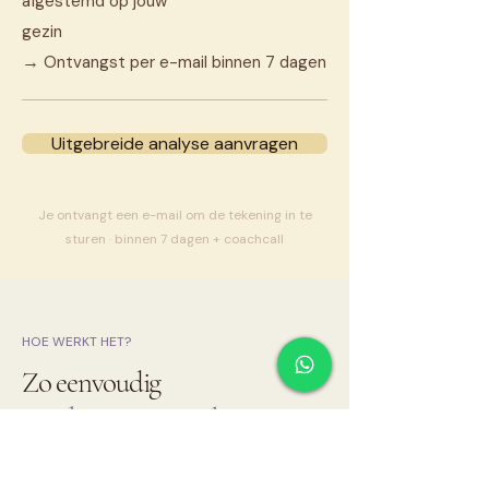
afgestemd op jouw
gezin
→
Ontvangst per e-mail binnen 7 dagen
Uitgebreide analyse aanvragen
Je ontvangt een e-mail om de tekening in te
sturen · binnen 7 dagen + coachcall
HOE WERKT HET?
Zo eenvoudig
gaat het in zijn werk
1
Kies jouw analyse