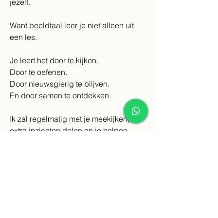
jezelf.
Want beeldtaal leer je niet alleen uit 
een les.
Je leert het door te kijken.
Door te oefenen.
Door nieuwsgierig te blijven.
En door samen te ontdekken.
Ik zal regelmatig met je meekijken, 
extra inzichten delen en je helpen 
wanneer je vastloopt.
Ik hoop dat je over een paar maanden 
niet alleen meer ziet in een tekening...
Maar dat je merkt dat je ook anders 
naar kinderen bent gaan kijken.