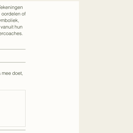
 Tekeningen
 oordelen of
symboliek,
 vanuit hun
dercoaches.
 mee doet,