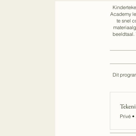
Kinderteke
Academy lee
te snel c
materiaalg
beeldtaal.
Dit progr
Teken
Privé
•